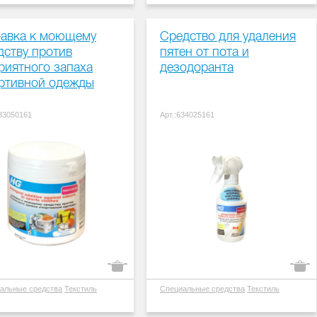
авка к моющему
Средство для удаления
дству против
пятен от пота и
риятного запаха
дезодоранта
ртивной одежды
133050161
Арт.:634025161
альные средства
Текстиль
Специальные средства
Текстиль