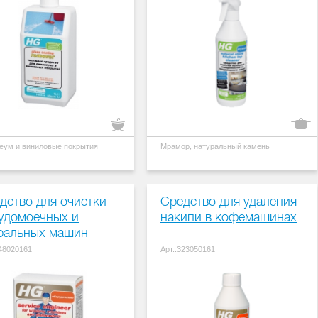
еум и виниловые покрытия
Мрамор, натуральный камень
дство для очистки
Средство для удаления
удомоечных и
накипи в кофемашинах
ральных машин
248020161
Арт.:323050161