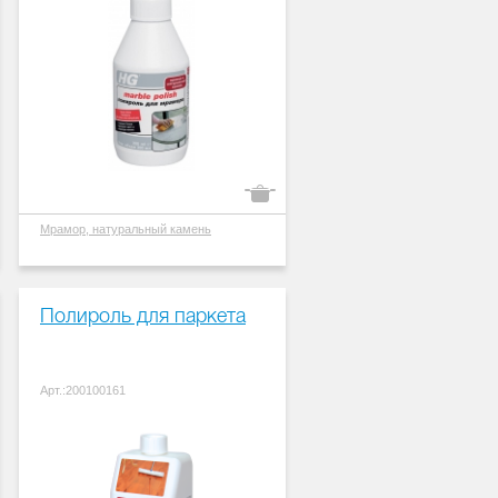
Мрамор, натуральный камень
Полироль для паркета
Арт.:200100161