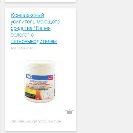
Комплексный
усилитель моющего
средства "Белее
белого" с
пятновыводителем
Арт.:365050161
Специальные средства
Текстиль