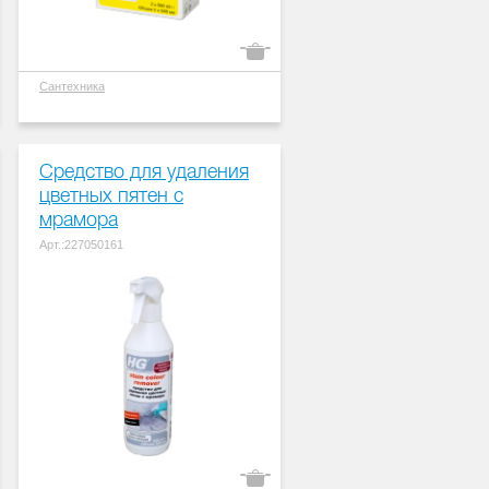
Сантехника
Средство для удаления
цветных пятен с
мрамора
Арт.:227050161