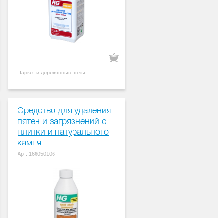
Паркет и деревянные полы
Средство для удаления
пятен и загрязнений с
плитки и натурального
камня
Арт.:166050106