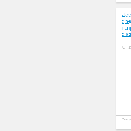
Доб
сре
неп
спо
Арт.:
Специ