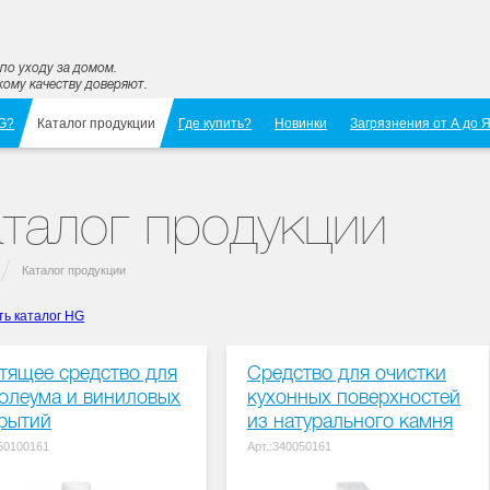
по уходу за домом.
ому качеству доверяют.
G?
Каталог продукции
Где купить?
Новинки
Загрязнения от А до 
талог продукции
Каталог продукции
ть каталог HG
тящее средство для
Средство для очистки
олеума и виниловых
кухонных поверхностей
рытий
из натурального камня
150100161
Арт.:340050161