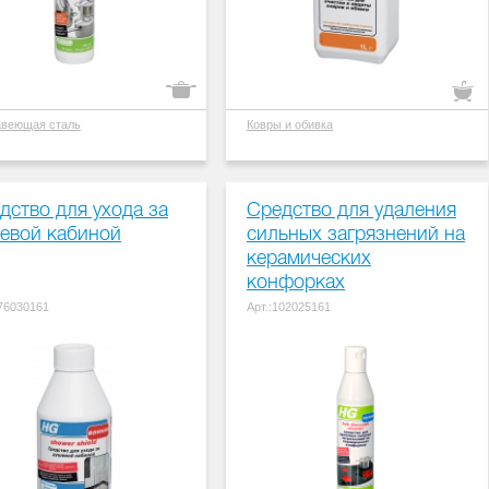
веющая сталь
Ковры и обивка
дство для ухода за
Средство для удаления
евой кабиной
сильных загрязнений на
керамических
конфорках
476030161
Арт.:102025161