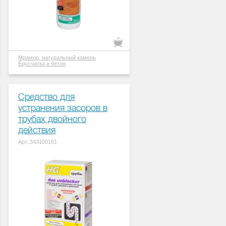
Мрамор, натуральный камень
Брусчатка и бетон
Средство для
устранения засоров в
трубах двойного
действия
Арт.:343100161