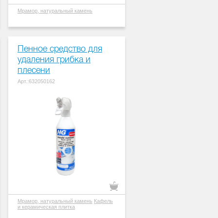
Мрамор, натуральный камень
Пенное средство для
удаления грибка и
плесени
Арт.:632050162
Мрамор, натуральный камень
Кафель
и керамическая плитка