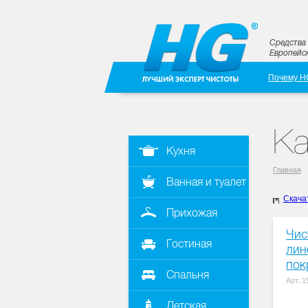
Средства 
Европейск
Почему H
Ка
Кухня
Главная
Ванная и туалет
Скача
Прихожая
Чис
Гостиная
лин
пок
Спальня
Арт.:
Детская