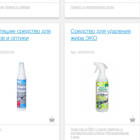
иль
Ковры и обивка
Паркет и деревянные полы
тящее средство для
Средство для удаления
ов и оптики
жира ЭКО
310020106
Арт.:560050161
о
Пластик и ПВХ
Стекло
Кафель и
керамическая плитка
Нержавеющая
сталь