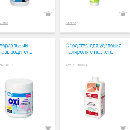
хника
Стекло
версальный
Средство для удаления
новыводитель
полироля с паркета
324050161
Арт.:210100106