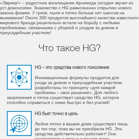
«Эврика!» – радостное восклицание Архимеда сегодня звучит из
уст домохозяек. Знакомство с HG равнозначно открытию нового
закона физики. У грязи, пыли и пятен больше нет шансов на
выживание! Около 300 продуктов высочайшего качества известного
мирового бренда решительно встали на борьбу с любыми
проблемами, связанными с уборкой и уходом за домом и
приусадебным участком!
Что такое HG?
HG – это средства нового поколения
Инновационные формулы продуктов для
ухода за домом и приусадебным участком
разработаны по принципу «для каждой
проблемы – свое решение». Для любого
загрязнения и пятна существует средство HG, которое
способно справиться с ними быстро и без усилий!
HG бьет точно в цель
Любое пятно в вашем доме существует лишь
до тех пор, пока вы не приобрели HG. Эти
средства действительно работают! Они
расправятся с грязью в вашем доме