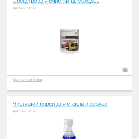
Средство для очистки дымоходов
Арт.:432050161
Брусчатка и бетон
Чистящий спрей для стекла и зеркал
Арт.:142050161