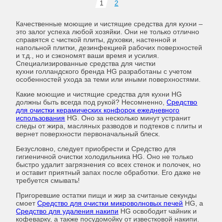
1
2
Качественные моющие и чистящие средства для кухни –
это залог успеха любой хозяйки. Они не только отлично
справятся с чисткой плиты, духовки, настенной и
напольной плитки, дезинфекцией рабочих поверхностей
и т.д., но и сэкономят ваши время и усилия.
Специализированные средства для чистки
кухни голландского бренда HG разработаны с учетом
особенностей ухода за теми или иными поверхностями.
Какие моющие и чистящие средства для кухни HG
должны быть всегда под рукой? Несомненно,
Средство
для очистки керамических конфорок ежедневного
использования
HG. Оно за несколько минут устранит
следы от жира, масляных разводов и подтеков с плиты и
вернет поверхности первоначальный блеск.
Безусловно, следует приобрести и Средство для
гигиеничной очистки холодильника HG. Оно не только
быстро удалит загрязнения со всех стенок и полочек, но
и оставит приятный запах после обработки. Его даже не
требуется смывать!
Пригоревшие остатки пищи и жир за считаные секунды
смоет
Средство для очистки микроволновых печей
HG, а
Средство для удаления накипи
HG
освободит чайник и
кофеварку, а также посудомойку от известковой накипи.