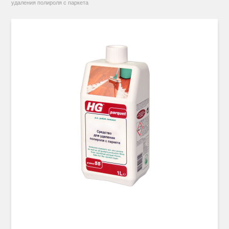
удаления полироля с паркета