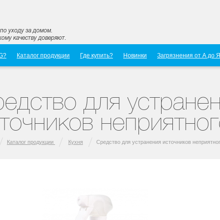
по уходу за домом.
ому качеству доверяют.
G?
Каталог продукции
Где купить?
Новинки
Загрязнения от А до 
едство для устране
точников неприятног
Каталог продукции
Кухня
Средство для устранения источников неприятно