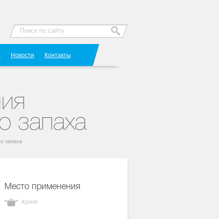
Я
Новости
Контакты
ния
о запаха
го запаха
Место применения
Кухня