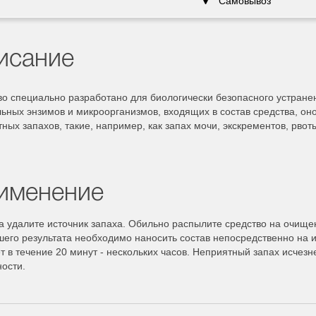
Самовывоз
исание
о специально разработано для биологически безопасного устранен
ьных энзимов и микроорганизмов, входящих в состав средства, оно
ных запахов, такие, например, как запах мочи, экскрементов, рвот
именение
а удалите источник запаха. Обильно распылите средство на очище
его результата необходимо наносить состав непосредственно на и
т в течение 20 минут - нескольких часов. Неприятный запах исчез
ности.