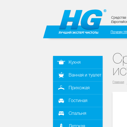
Средства 
Европейск
Почему H
Ср
Кухня
ис
Ванная и туалет
Главная
Прихожая
Гостиная
Спальня
Детская