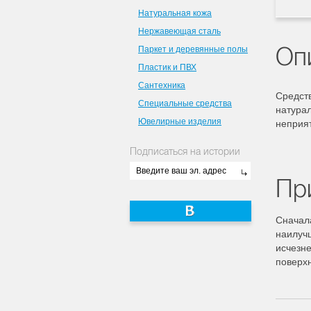
Натуральная кожа
Нержавеющая сталь
Оп
Паркет и деревянные полы
Пластик и ПВХ
Сантехника
Средств
Специальные средства
натурал
Ювелирные изделия
неприят
Подписаться на истории
Пр
Сначал
наилучш
исчезне
поверх