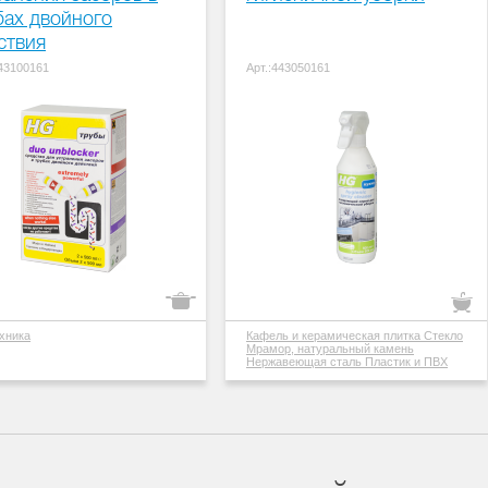
бах двойного
ствия
343100161
Арт.:443050161
хника
Кафель и керамическая плитка
Стекло
Мрамор, натуральный камень
Нержавеющая сталь
Пластик и ПВХ