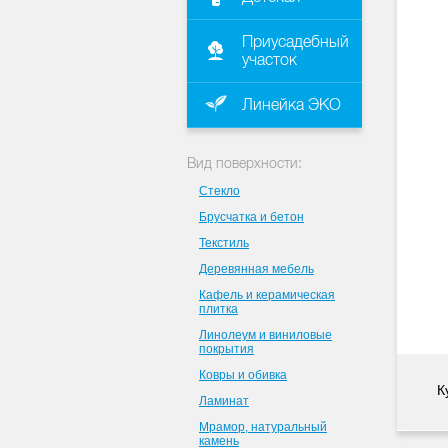
Приусадебный
участок
Линейка ЭКО
Вид поверхности:
Стекло
Брусчатка и бетон
Текстиль
Деревянная мебель
Кафель и керамическая
плитка
Линолеум и виниловые
покрытия
Ковры и обивка
К
Ламинат
Мрамор, натуральный
камень