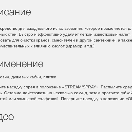
исание
средство для ежедневного использования, которое применяется дл
ых стен. Быстро и эффективно удаляет легкий известковый налёт,
овать для очистки кранов, смесителей и другой сантехники, а такж
чувствительных к влиянию кислот (мрамор и т.д.)
именение
овин, душевых кабин, плитки.
ите насадку спрея в положение «STREAM/SPRAY». Распылите средс
ь. Оставьте действовать на несколько секунд, затем протрите губк
атой или замшевой салфеткой. Поверните насадку в положение «O
део