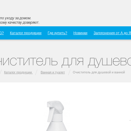
по уходу за домом.
ому качеству доверяют.
G?
Каталог продукции
Где купить?
Новинки
Загрязнения от А до 
иститель для душев
Каталог продукции
Ванная и туалет
Очиститель для душевой и ванной