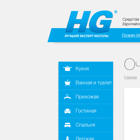
Средства 
Европейск
Почему H
Оч
Кухня
Главная
Ванная и туалет
Прихожая
Гостиная
Спальня
Детская