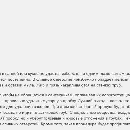
 в ванной или кухне не удается избежать ни одним, даже самым а
тся постепенно. В сливное отверстие неизбежно попадает мелкий
в и остатки мыла. Жир и грязь накапливаются на стенках труб.
о чтобы не обращаться к сантехникам, оплачивая их дорогостоящие 
е – правильно удалить мусорную пробку. Лучший выход – воспольз
ом для удаления засоров. При этом качественный продукт будет а
ческих, но и для пластиковых труб. Специальные вещества, входящ
ят пробку, но и уберут грязевые и жировые отложения в трубах. 
з сливных отверстий. Кроме того, такая процедура будет профила
.