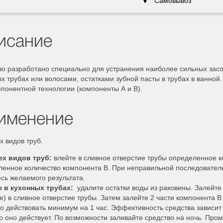
Самовывоз
исание
во разработано специально для устранения наиболее сильных засо
х трубах или волосами, остатками зубной пасты в трубах в ванной
понентной технологии (компоненты А и В).
именение
х видов труб.
ех видов труб:
влейте в сливное отверстие трубы определенное к
ленное количество компонента В. При неправильной последовател
сь желаемого результата.
 в кухонных трубах:
удалите остатки воды из раковины. Залейте 
е) в сливное отверстие трубы. Затем залейте 2 части компонента В 
о действовать минимум на 1 час. Эффективность средства зависит
о оно действует. По возможности заливайте средство на ночь. Пром