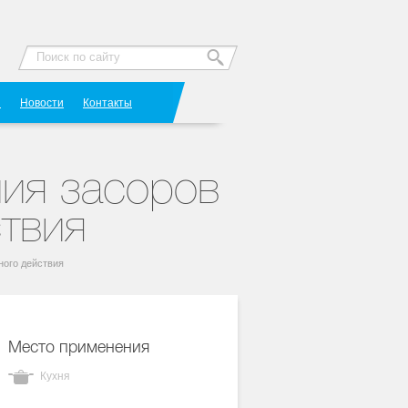
Я
Новости
Контакты
ния засоров
ствия
ного действия
Место применения
Кухня