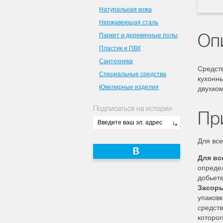
Натуральная кожа
Нержавеющая сталь
Оп
Паркет и деревянные полы
Пластик и ПВХ
Сантехника
Средст
Специальные средства
кухонны
Ювелирные изделия
двухком
Подписаться на истории
Пр
Для все
Для вс
опреде
добьете
Засоры
упаковк
средств
которог