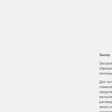
Засор
Засоров
образуе
питомце
Для тог
главно
средств
металли
раствор
запах и
засоров