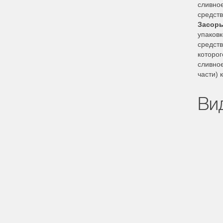
сливное
средств
Засоры
упаковк
средств
которог
сливное
части) 
Ви