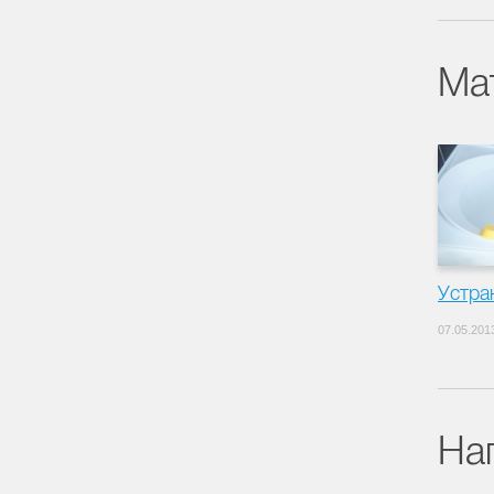
Ма
Устра
07.05.201
На