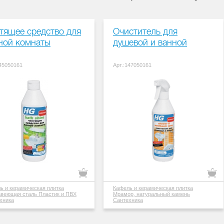
тящее средство для
Очиститель для
ной комнаты
душевой и ванной
145050161
Арт.:147050161
ь и керамическая плитка
Кафель и керамическая плитка
авеющая сталь
Пластик и ПВХ
Мрамор, натуральный камень
хника
Сантехника