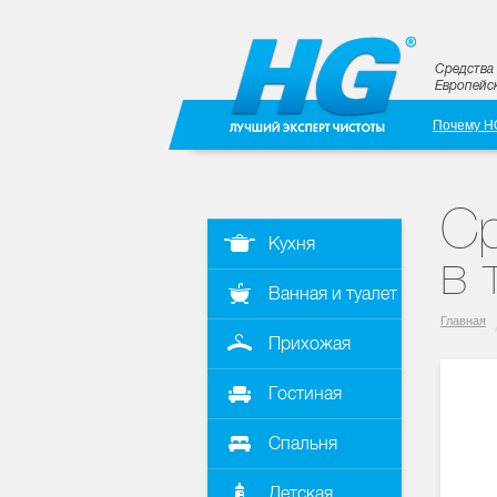
Средства 
Европейск
Почему H
Ср
Кухня
в 
Ванная и туалет
Главная
Прихожая
Гостиная
Спальня
Детская