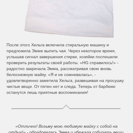
После этого Хельга включила стиральную машину и
предложила Эмме выпить чая. Через некоторое время,
услышав сигнал завершения стирки, хозяйки поспешили
проверить результаты своей работы. «HG справилось!» -
радостно закричала Эмма, рассматривая свою вновь
белоснежную майку. «Я и не сомневалась», -
удовлетворенно заметила Хельга, развешивая на просушку
чистые вещи. От пятен нет и следа. Теперь от барбекю
останутся лишь приятные воспоминания!
«Отлично! Возьму мою любимую майку с собой на
отдых!» - обрадовалась Эмма и убежала собирать вещи.