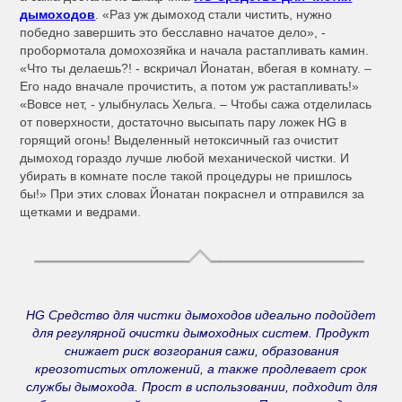
дымоходов
. «Раз уж дымоход стали чистить, нужно
победно завершить это бесславно начатое дело», -
пробормотала домохозяйка и начала растапливать камин.
«Что ты делаешь?! - вскричал Йонатан, вбегая в комнату. –
Его надо вначале прочистить, а потом уж растапливать!»
«Вовсе нет, - улыбнулась Хельга. – Чтобы сажа отделилась
от поверхности, достаточно высыпать пару ложек HG в
горящий огонь! Выделенный нетоксичный газ очистит
дымоход гораздо лучше любой механической чистки. И
убирать в комнате после такой процедуры не пришлось
бы!» При этих словах Йонатан покраснел и отправился за
щетками и ведрами.
HG Средство для чистки дымоходов идеально подойдет
для регулярной очистки дымоходных систем. Продукт
снижает риск возгорания сажи, образования
креозотистых отложений, а также продлевает срок
службы дымохода. Прост в использовании, подходит для