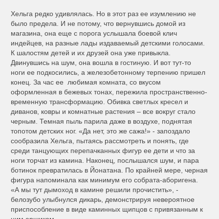
Хельга редко удивлялась. Но в этот раз ее изумлению не
было предела. И не потому, что вернувшись домой из
магазина, она еще с порога услышала боевой клич
индейцев, на разные лады издаваемый детскими голосами.
К шалостям детей и их друзей она уже привыкла.
Двинувшись на шум, она вошла в гостиную. И вот тут-то
ноги ее подкосились, а железобетонному терпению пришел
конец. За час ее любимая комната, со вкусом
оформленная в бежевых тонах, пережила пространственно-
временную трансформацию. Обивка светлых кресел и
диванов, ковры и комнатные растения – все вокруг стало
черным. Темная пыль парила даже в воздухе, поднятая
топотом детских ног. «Да нет, это же сажа!» - запоздало
сообразила Хельга, пытаясь рассмотреть и понять, где
среди танцующих перепачканных фигур ее дети и что за
ноги торчат из камина. Наконец, послышался шум, и пара
ботинок превратилась в Йонатана. По крайней мере, черная
фигура напоминала как минимум его собрата-аборигена.
«А мы тут дымоход в камине решили прочистить», -
белозубо улыбнулся дикарь, демонстрируя невероятное
приспособление в виде каминных щипцов с привязанным к