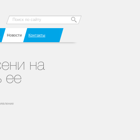
Я
Новости
Контакты
сени на
ь ее
появление