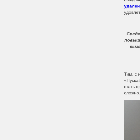
удален
удовлет
Сред
повыше
вызв
Тим, с 
«Пускай
стать п
сложно.