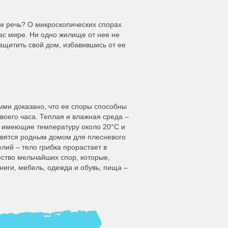
ем речь? О микроскопических спорах
ас мире. Ни одно жилище от нее не
защитить свой дом, избавившись от ее
ыми доказано, что ее споры способны
воего часа. Теплая и влажная среда –
, имеющие температуру около 20°С и
овятся родным домом для плесневого
лий – тело грибка прорастает в
ство мельчайших спор, которые,
ниги, мебель, одежда и обувь, пища –