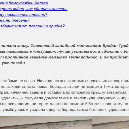
рия домохозяйки Хельги
реть видео, как удалить плесень
му появляется плесень?
на ли плесень?
избавиться от плесени и грибка?
 читала книгу. Известный западный мотиватор Брайан Тре
так называемые «лягушки», лучше усилием воли сделать с ут
т противное кваканье мерзкого земноводного, и он пройдет
 уже позади.
с жабами не везло. Начиная со злосчастных лягушачьих лапок, при
 не выходило, заканчивая бородавчатыми питомцами Тима, которы
ирая, нечаянно задела и оставила приоткрытой крышку аквариума. 
 удалить», – подумала домохозяйка и захлопнула ненужную книгу. 
 ни психология, ни герпетология не поможет! Зато я знаю, кому по
 улыбнулась и увидела одну из бородавчатых беглянок, удивленно