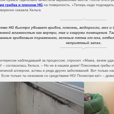
ия грибка и плесени HG
на поверхность. «Теперь надо подождать 
воренно сказала Хельга.
ство
HG
быстро убивает грибок, плесень, водоросли, мох и 
нной влажностью как внутри, так и снаружи помещения. Та
анные грибковым поражением, зеленые пятна от мха, отбе
неприятный запах.
интересом наблюдавший за процессом, спросил: «Мама, зачем удал
! – согласилась Хельга. – Но не в нашем доме! Плесневые грибы 
ричиной аллергии, астмы и ряда других заболеваний. Вот только на
 Если только ты незнаком со средствами HG! Посмотри-ка!» – домо