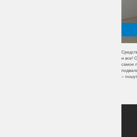
Средств
и все! 
самое п
подвале
– пошут