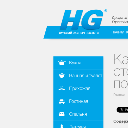
Средства 
Европейск
Почему H
Ка
Кухня
ст
Ванная и туалет
по
Прихожая
Главная
Гостиная
Спальня
Содерж
Детская