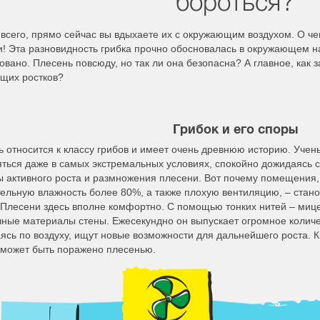
бороться?
всего, прямо сейчас вы вдыхаете их с окружающим воздухом. О ч
! Эта разновидность грибка прочно обосновалась в окружающем н
овано. Плесень повсюду, но так ли она безопасна? А главное, как 
ущих ростков?
Грибок и его споры
 относится к классу грибов и имеет очень древнюю историю. Учен
ться даже в самых экстремальных условиях, спокойно дожидаясь с
ы активного роста и размножения плесени. Вот почему помещения
тельную влажность более 80%, а также плохую вентиляцию, – стан
 Плесени здесь вполне комфортно. С помощью тонких нитей – мице
чные материалы стены. Ежесекундно он выпускает огромное количе
ясь по воздуху, ищут новые возможности для дальнейшего роста. К
 может быть поражено плесенью.