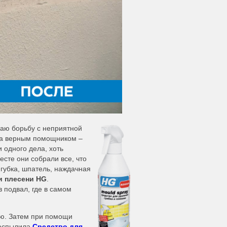
аю борьбу с неприятной
 за верным помощником –
 одного дела, хоть
сте они собрали все, что
 губка, шпатель, наждачная
и плесени HG
.
 подвал, где в самом
ью. Затем при помощи
распылила
Средство для