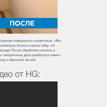
отанная поверхность посветлела. «Вот
кликнула Хельга и взяла губку. «А
всегда! После обработки плесень в
ы: неприятные дела разбегутся сами!»
ицу и бросился за ней.
део от HG: