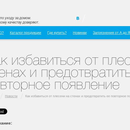
по уходу за домом.
ому качеству доверяют.
G?
Каталог продукции
Где купить?
Новинки
Загрязнения от А до 
к избавиться от пле
енах и предотвратит
вторное появление
Новости
Как избавиться от плесени на стенах и предотвратить ее повторное 
ание: