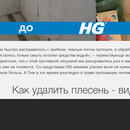
о быстро расправилось с грибком, темные пятна пропали, а обраб
Осталось только смыть остатки средства водой», – торжествующе вос
риятное, что с этой противной лягушкой мы расправились раз и на
 уже не появится. Со средствами HG никакие усилия воли не нужн
ила Хельга. А Тим в это время разглядел в траве пропавшую питом
Как удалить плесень - ви