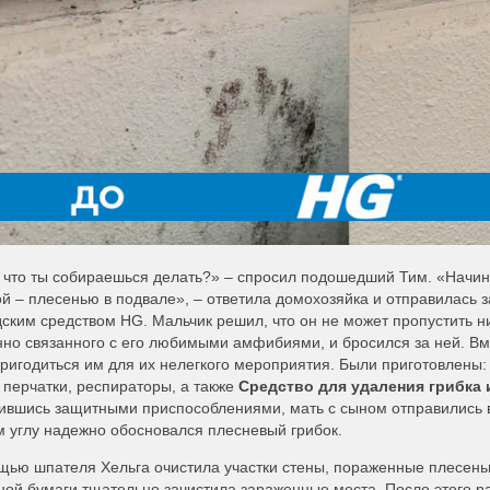
 что ты собираешься делать?» – спросил подошедший Тим. «Начин
й – плесенью в подвале», – ответила домохозяйка и отправилась
ским средством HG. Мальчик решил, что он не может пропустить ни
но связанного с его любимыми амфибиями, и бросился за ней. Вме
ригодиться им для их нелегкого мероприятия. Были приготовлены:
 перчатки, респираторы, а также
Средство для удаления грибка 
ившись защитными приспособлениями, мать с сыном отправились в
 углу надежно обосновался плесневый грибок.
щью шпателя Хельга очистила участки стены, пораженные плесен
ной бумаги тщательно зачистила зараженные места. После этого 