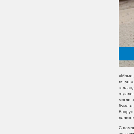
«Мама,
лягушко
голланд
отдален
могло п
бумага,
Вооруж
далеком
С помо
наждач