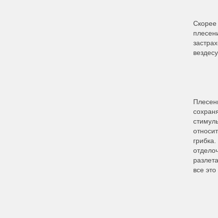
Скорее 
плесени
застрах
вездес
Плесень
сохраня
стимул
относи
грибка.
отдело
разлета
все это