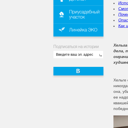
Исто
Смот
Приусадебный
Поче
участок
Опас
Как 
Линейка ЭКО
Хельга
Подписаться на истории
дела, 
омрачи
худшее
Хельге 
никогда
она, уб
ее надо
квакшей
победно