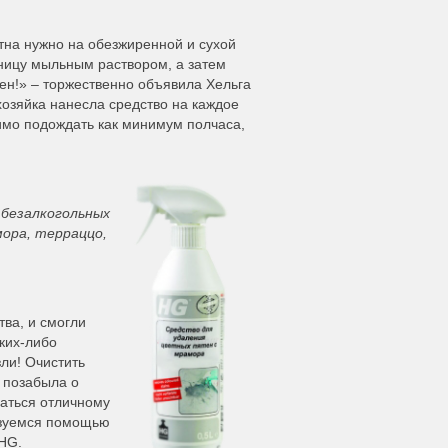
тна нужно на обезжиренной и сухой
ницу мыльным раствором, а затем
ен!» – торжественно объявила Хельга
хозяйка нанесла средство на каждое
димо подождать как минимум полчаса,
 безалкогольных
мора, терраццо,
тва, и смогли
ких-либо
зли! Очистить
 позабыла о
ваться отличному
льзуемся помощью
 HG.