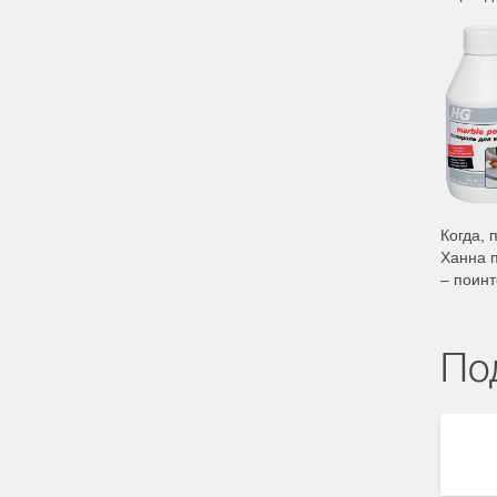
Когда, 
Ханна п
– поинт
По