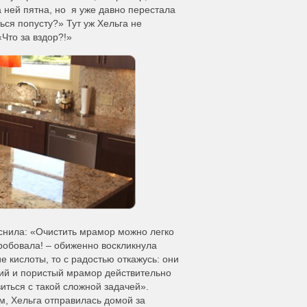
 ней пятна, но я уже давно перестала
ься попусту?» Тут уж Хельга не
Что за вздор?!»
яснила: «Очистить мрамор можно легко
пробовала! – обиженно воскликнула
 кислоты, то с радостью откажусь: они
кий и пористый мрамор действительно
виться с такой сложной задачей».
м, Хельга отправилась домой за