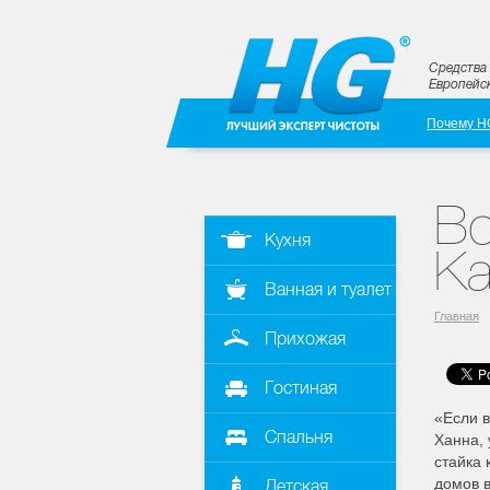
Средства 
Европейск
Почему H
Вс
Кухня
Ка
Ванная и туалет
Главная
Прихожая
Гостиная
«Если в
Спальня
Ханна, 
стайка 
домов в
Детская