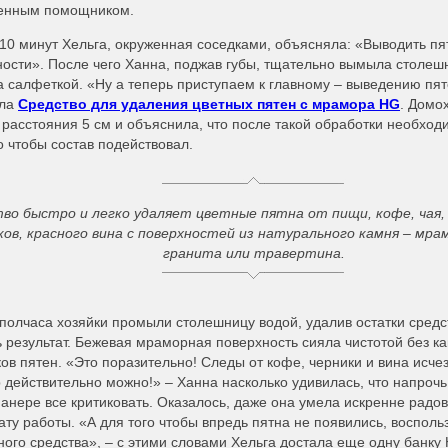
енным помощником.
10 минут Хельга, окруженная соседками, объясняла: «Выводить пя
ности». После чего Ханна, поджав губы, тщательно вымыла столеш
 салфеткой. «Ну а теперь приступаем к главному – выведению пят
ала
Средство для удаления цветных пятен с мрамора HG
. Домо
 расстояния 5 см и объяснила, что после такой обработки необхо
о чтобы состав подействовал.
во быстро и легко удаляет цветные пятна от пищи, кофе, чая,
ов, красного вина с поверхностей из натурального камня – мра
гранита или травертина.
полчаса хозяйки промыли столешницу водой, удалив остатки средс
 результат. Бежевая мраморная поверхность сияла чистотой без ка
ов пятен. «Это поразительно! Следы от кофе, черники и вина исче
действительно можно!» – Ханна насколько удивилась, что напрочь
анере все критиковать. Оказалось, даже она умела искренне радо
ату работы. «А для того чтобы впредь пятна не появились, воспо
ого средства», – с этими словами Хельга достала еще одну банку