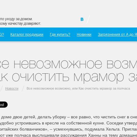
по уходу за домом.
ому качеству доверяют.
G?
Каталог продукции
Где купить?
Новинки
Загрязнения от А до 
е невозможное возм
к очистить мрамор з
Новости
Все невозможное возможно, или Как очистить мрамор за полчаса
 доме двое детей, делать уборку – все равно, что чистить снег в 
удобно устроившись в кресле на собственной кухне. Соседки утвер
китайских болванчиков», – усмехнувшись, подумала Хельга. Пригл
от уже полчаса выслушивали рассуждения Ханны на тему домашней