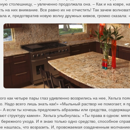
ую столешницу, – увлеченно продолжала она. – Как и на ковре, на
ь на них внимание. Все равно их не отчистить! Так зачем волноват
ла и, предотвратив новую волну дружных кивков, громко сказала: «
ого как четыре пары глаз удивленно воззрились на нее, Хельга по
о. Надо всего лишь знать как!» «Мыльный раствор не помогает, я 
– А если ты хочешь предложить абразивы или средства, содержащие
ют структуру камня». Хельга улыбнулась: «Ты права в одном: мяг
 бережного ухода. И я знаю только одно средство, способное спра
е нашлась, что возразить. И, провожаемая озадаченным молчание