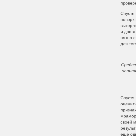
провер
Спустя 
поверх
вытерла
и дост
пятно с
для тог
Средст
напитк
Спустя 
оценить
признак
мрамор 
своей м
результ
еще одн