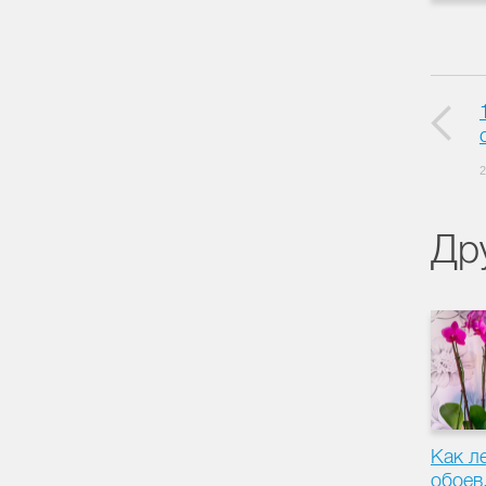
2
Др
Как ле
обоев