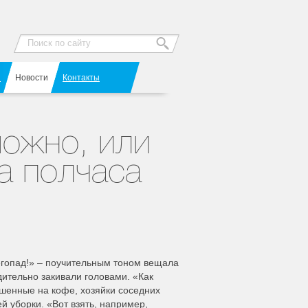
Я
Новости
Контакты
ожно, или
а полчаса
снегопад!» – поучительным тоном вещала
дительно закивали головами. «Как
ашенные на кофе, хозяйки соседних
 уборки. «Вот взять, например,