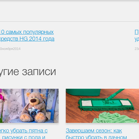
10 самых популярных
П
средств HG 2014 года
у
0ноября2014
23
угие записи
гко убрать пятна с
Завершаем сезон: как
, рисунки с пола и
быстро убрать в дачном