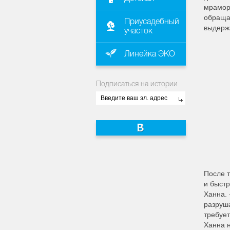
мраморн
обращат
Приусадебный
выдержа
участок
Линейка ЭКО
Подписаться на истории
После т
и быстр
Ханна. 
разруша
требует
Ханна н