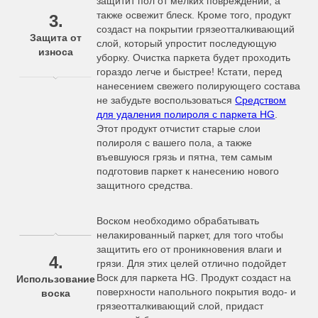
защитит пол от мелких повреждений, а
также освежит блеск. Кроме того, продукт
3.
создаст на покрытии грязеотталкивающий
Защита от
слой, который упростит последующую
износа
уборку. Очистка паркета будет проходить
гораздо легче и быстрее! Кстати, перед
нанесением свежего полирующего состава
не забудьте воспользоваться
Средством
для удаления полироля с паркета HG
.
Этот продукт отчистит старые слои
полироля с вашего пола, а также
въевшуюся грязь и пятна, тем самым
подготовив паркет к нанесению нового
защитного средства.
Воском необходимо обрабатывать
нелакированный паркет, для того чтобы
защитить его от проникновения влаги и
4.
грязи. Для этих целей отлично подойдет
Воск для паркета HG. Продукт создаст на
Использование
поверхности напольного покрытия водо- и
воска
грязеотталкивающий слой, придаст