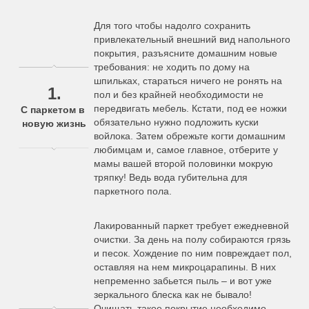
Для того чтобы надолго сохранить
привлекательный внешний вид напольного
покрытия, разъясните домашним новые
требования: не ходить по дому на
шпильках, стараться ничего не ронять на
1.
пол и без крайней необходимости не
передвигать мебель. Кстати, под ее ножки
C паркетом в
обязательно нужно подложить куски
новую жизнь
войлока. Затем обрежьте когти домашним
любимцам и, самое главное, отберите у
мамы вашей второй половинки мокрую
тряпку! Ведь вода губительна для
паркетного пола.
Лакированный паркет требует ежедневной
очистки. За день на полу собираются грязь
и песок. Хождение по ним повреждает пол,
оставляя на нем микроцарапины. В них
непременно забьется пыль – и вот уже
зеркального блеска как не бывало!
Очищать такое покрытие необходимо