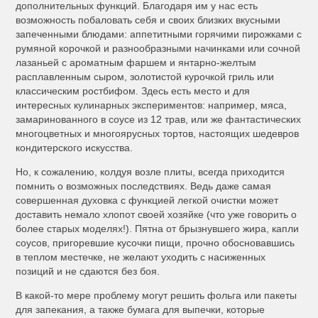
дополнительных функций. Благодаря им у нас есть
возможность побаловать себя и своих близких вкусными
запеченными блюдами: аппетитными горячими пирожками с
румяной корочкой и разнообразными начинками или сочной
лазаньей с ароматным фаршем и янтарно-желтым
расплавленным сыром, золотистой курочкой гриль или
классическим ростбифом. Здесь есть место и для
интересных кулинарных экспериментов: например, мяса,
замаринованного в соусе из 12 трав, или же фантастических
многоцветных и многоярусных тортов, настоящих шедевров
кондитерского искусства.
Но, к сожалению, колдуя возле плиты, всегда приходится
помнить о возможных последствиях. Ведь даже самая
совершенная духовка с функцией легкой очистки может
доставить немало хлопот своей хозяйке (что уже говорить о
более старых моделях!). Пятна от брызнувшего жира, капли
соусов, пригоревшие кусочки пищи, прочно обосновавшись
в теплом местечке, не желают уходить с насиженных
позиций и не сдаются без боя.
В какой-то мере проблему могут решить фольга или пакеты
для запекания, а также бумага для выпечки, которые