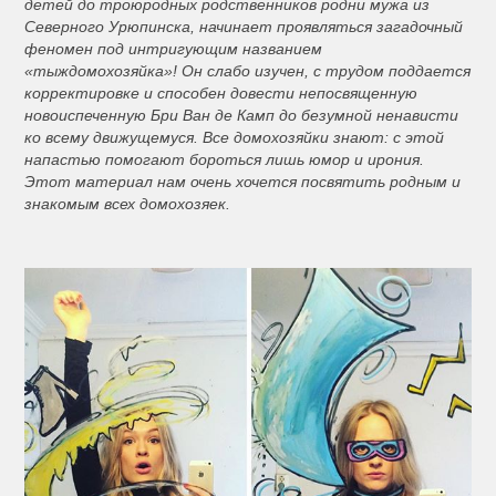
детей до троюродных родственников родни мужа из
Северного Урюпинска, начинает проявляться загадочный
феномен под интригующим названием
«тыждомохозяйка»! Он слабо изучен, с трудом поддается
корректировке и способен довести непосвященную
новоиспеченную Бри Ван де Камп до безумной ненависти
ко всему движущемуся. Все домохозяйки знают: с этой
напастью помогают бороться лишь юмор и ирония.
Этот материал нам очень хочется посвятить родным и
знакомым всех домохозяек.