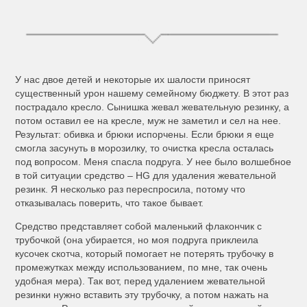
У нас двое детей и некоторые их шалости приносят
существенный урон нашему семейному бюджету. В этот раз
пострадало кресло. Сынишка жевал жевательную резинку, а
потом оставил ее на кресле, муж не заметил и сел на нее.
Результат: обивка и брюки испорчены. Если брюки я еще
смогла засунуть в морозилку, то очистка кресла осталась
под вопросом. Меня спасла подруга. У нее было волшебное
в той ситуации средство – HG для удаления жевательной
резинк. Я несколько раз переспросила, потому что
отказывалась поверить, что такое бывает.
Средство представляет собой маленький флакончик с
трубочкой (она убирается, но моя подруга приклеила
кусочек скотча, который помогает не потерять трубочку в
промежутках между использованием, по мне, так очень
удобная мера). Так вот, перед удалением жевательной
резинки нужно вставить эту трубочку, а потом нажать на