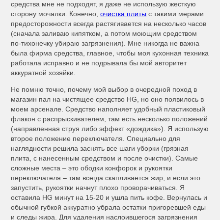
средства мне не подходят, я даже не использую жесткую
сторону мочалки. Конечно,
очистка плиты
с такими мерами
предосторожности всегда растягивается на несколько часов
(сначала заливаю кипятком, а потом моющим средством
по-тихонечку убираю загрязнения). Мне никогда не важна
была фирма средства, главное, чтобы моя кухонная техника
работала исправно и не подрывала бы мой авторитет
аккуратной хозяйки.
Не помню точно, почему мой выбор в очередной поход в
магазин пал на чистящее средство HG, но оно появилось в
моем арсенале. Средство наполняет удобный пластиковый
флакон с распрыскивателем, там есть несколько положений
(направленная струя либо эффект «дождика»). Я использую
второе положение переключателя. Специально для
наглядности решила заснять все шаги уборки (грязная
плита, с нанесенным средством и после очистки). Самые
сложные места – это ободки конфорок и рукоятки
переключателя – там всегда скапливается жир, и если это
запустить, рукоятки начнут плохо проворачиваться. Я
оставила HG минут на 15-20 и ушла пить кофе. Вернулась и
обычной губкой аккуратно убрала остатки пригоревшей еды
и следы жира. Для удаления наслоившегося загрязнения