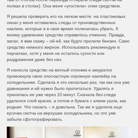
полках в столах). Она меня «угостила» этим средством.
Я решила проверить его на легком месте: на пластиковых
окнах у меня оставались следы от производственных
наклеек, которые я в свое время поленилась убрать. К
моему удивлению средство справилось отменно. Правда,
запах, я вам скажу – ой-ей, как будто пролили бензин. Само
средство немного жирное. Использовать рекомендую в
перчатках, хотя у меня не осталось сухости или
раздражения даже без них.
Я нанесла средство на ватный спонжик и аккуратно
промокнула свою злосчастную огромную наклейку на
холодильнике. Сделала я это несколько раз, так как она уже
давнишняя и ей нужно было пропитаться. Удалять я
принялась ее уже через 10 минут. Сначала без следа
удалился слой краски, а потом и бумага с клеем ушла, как
родная. Что сказать – я довольна. Так же я удалила еще
кусочек скотча на верхушке холодильника, но это уже
забыла сфотографировать.