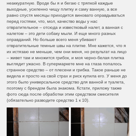
неаккуратную. Вроде бы я и бегаю с тряпкой каждые
выходные, усиленно чищу плитку и саму ванную, а все
равно спустя месяцы приходится виновато оправдываться
перед гостями, что, мол, качество воды у нас
отвратительное – отсюда и известковый налет, а ванная с
налетом – это дети собаку мыли. И еще много разных
оправданий. Но больше всего меня убивают
отвратительные темные швы на плитке. Мне кажется, что я
их истязаю не меньше, чем они меня, но результат на лицо
– живет там и множится грибок, и моя черно-белая плитка
выглядит ужасно. В супермаркете мне на глаза попалось
странное средство – от плесени и грибка. Такое раньше не
видела и просто на свой страх и риск купила его. У меня до
этого было универсальное средство для ванной и туалета,
поэтому с брендом была знакома. Кстати, приложу также
фото сюда после обработки этим средством смесителя
(обязательно разводите средство 1 к 10).