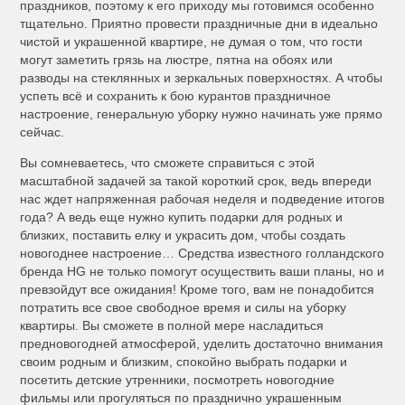
праздников, поэтому к его приходу мы готовимся особенно
тщательно. Приятно провести праздничные дни в идеально
чистой и украшенной квартире, не думая о том, что гости
могут заметить грязь на люстре, пятна на обоях или
разводы на стеклянных и зеркальных поверхностях. А чтобы
успеть всё и сохранить к бою курантов праздничное
настроение, генеральную уборку нужно начинать уже прямо
сейчас.
Вы сомневаетесь, что сможете справиться с этой
масштабной задачей за такой короткий срок, ведь впереди
нас ждет напряженная рабочая неделя и подведение итогов
года? А ведь еще нужно купить подарки для родных и
близких, поставить елку и украсить дом, чтобы создать
новогоднее настроение… Средства известного голландского
бренда HG не только помогут осуществить ваши планы, но и
превзойдут все ожидания! Кроме того, вам не понадобится
потратить все свое свободное время и силы на уборку
квартиры. Вы сможете в полной мере насладиться
предновогодней атмосферой, уделить достаточно внимания
своим родным и близким, спокойно выбрать подарки и
посетить детские утренники, посмотреть новогодние
фильмы или прогуляться по празднично украшенным